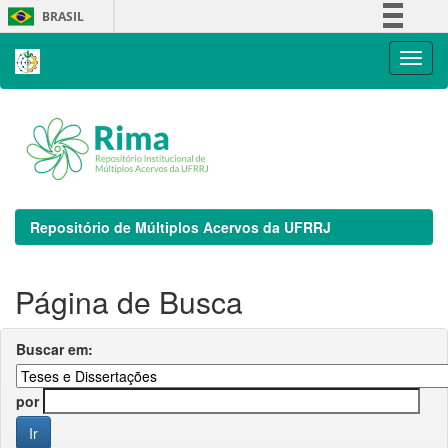
Skip
BRASIL
navigation
Simplifique!
Comunica BR
Participe
Acesso à informação
Legislação
Canais
Repositório de Múltiplos Acervos da UFRRJ
Página de Busca
Buscar em:
por