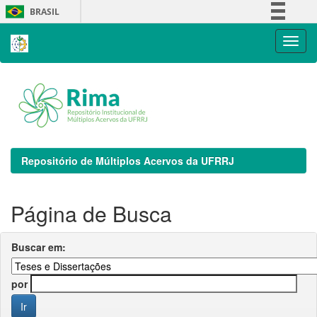
Skip
BRASIL
navigation
Simplifique!
Comunica BR
Participe
Acesso à informação
Legislação
Canais
Repositório de Múltiplos Acervos da UFRRJ
Página de Busca
Buscar em:
por