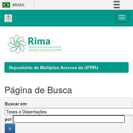
Skip
BRASIL
navigation
Simplifique!
Comunica BR
Participe
Acesso à informação
Legislação
Canais
Repositório de Múltiplos Acervos da UFRRJ
Página de Busca
Buscar em:
por