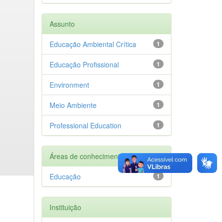
Assunto
Educação Ambiental Crítica
1
Educação Profissional
1
Environment
1
Meio Ambiente
1
Professional Education
1
Áreas de conhecimento
Educação
1
Instituição