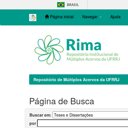
Skip
BRASIL
navigation
Página inicial
Navegar
Ajuda
Repositório de Múltiplos Acervos da UFRRJ
Página de Busca
Buscar em:
por