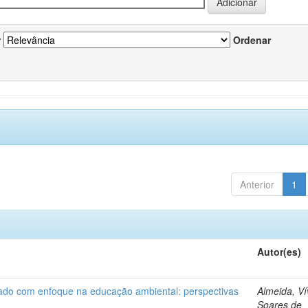
r
Ordenar
Anterior
1
Autor(es)
nado com enfoque na educação ambiental: perspectivas
Almeida, Ví
Soares de