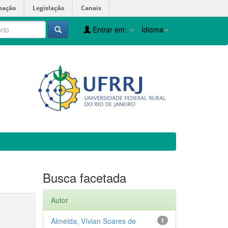
mação
Legislação
Canais
Entrar em:
Idioma
Busca facetada
Autor
Almeida, Vívian Soares de
1