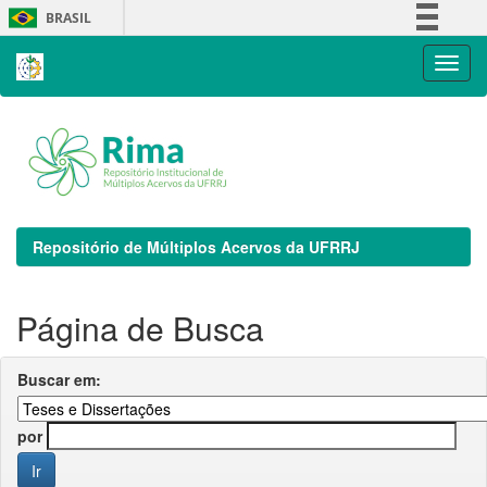
Skip
BRASIL
navigation
Simplifique!
Comunica BR
Participe
Acesso à informação
Legislação
Canais
Repositório de Múltiplos Acervos da UFRRJ
Página de Busca
Buscar em:
por