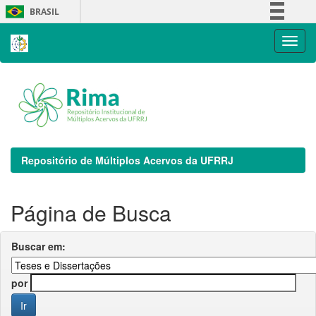
Skip
BRASIL
navigation
Simplifique!
Comunica BR
Participe
Acesso à informação
Legislação
Canais
Repositório de Múltiplos Acervos da UFRRJ
Página de Busca
Buscar em:
por