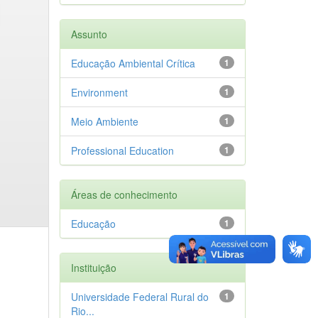
Assunto
Educação Ambiental Crítica
1
Environment
1
Meio Ambiente
1
Professional Education
1
Áreas de conhecimento
Educação
1
Instituição
Universidade Federal Rural do
1
Rio...