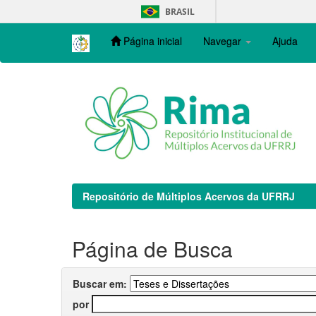
Skip
BRASIL
navigation
Página inicial
Navegar
Ajuda
Repositório de Múltiplos Acervos da UFRRJ
Página de Busca
Buscar em:
por