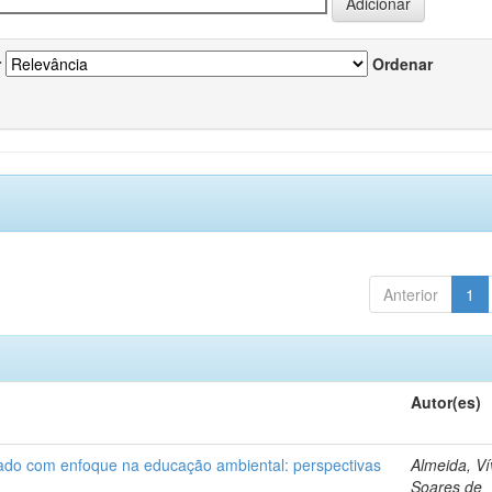
r
Ordenar
Anterior
1
Autor(es)
nado com enfoque na educação ambiental: perspectivas
Almeida, Ví
Soares de