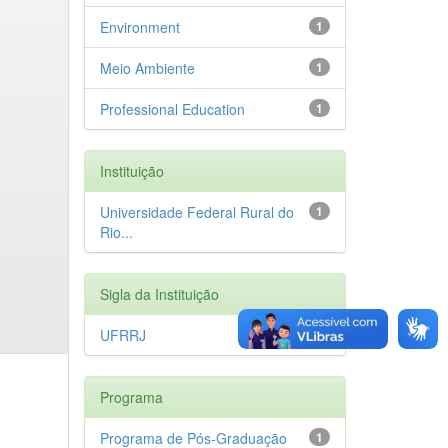
Environment
1
Meio Ambiente
1
Professional Education
1
Instituição
Universidade Federal Rural do
1
Rio...
Sigla da Instituição
UFRRJ
1
Programa
Programa de Pós-Graduação
1