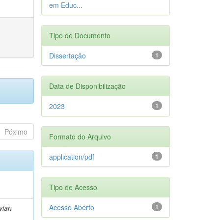
em Educ...
Tipo de Documento
Dissertação
1
Data de Disponibilização
2023
1
Póximo
Formato do Arquivo
application/pdf
1
Tipo de Acesso
Acesso Aberto
1
vian