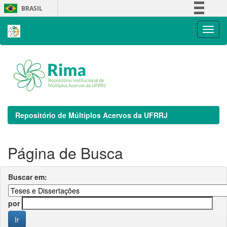
Skip
BRASIL
navigation
Simplifique!
Comunica BR
Participe
Acesso à informação
Legislação
Canais
Repositório de Múltiplos Acervos da UFRRJ
Página de Busca
Buscar em:
por