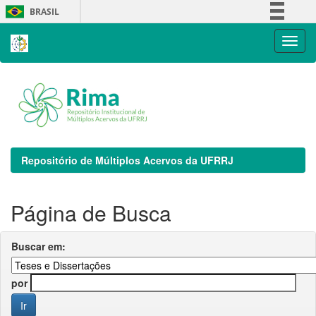
Skip
BRASIL
navigation
Simplifique!
Comunica BR
Participe
Acesso à informação
Legislação
Canais
Repositório de Múltiplos Acervos da UFRRJ
Página de Busca
Buscar em:
por