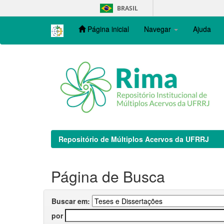
Skip
BRASIL
navigation
Página inicial
Navegar
Ajuda
Repositório de Múltiplos Acervos da UFRRJ
Página de Busca
Buscar em:
por