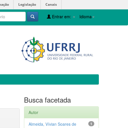
mação
Legislação
Canais
Entrar em:
Idioma
Busca facetada
Autor
Almeida, Vívian Soares de
1