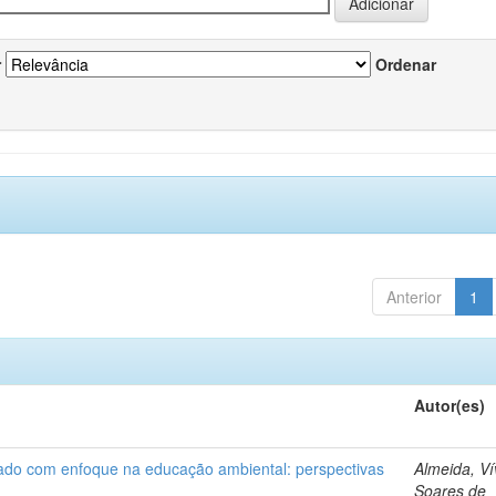
r
Ordenar
Anterior
1
Autor(es)
nado com enfoque na educação ambiental: perspectivas
Almeida, Ví
Soares de