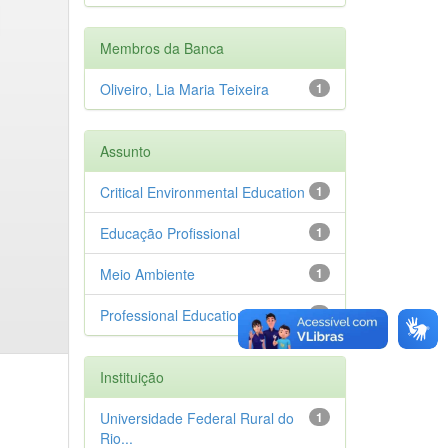
Membros da Banca
Oliveiro, Lia Maria Teixeira
1
Assunto
Critical Environmental Education
1
Educação Profissional
1
Meio Ambiente
1
Professional Education
1
Instituição
Universidade Federal Rural do
1
Rio...