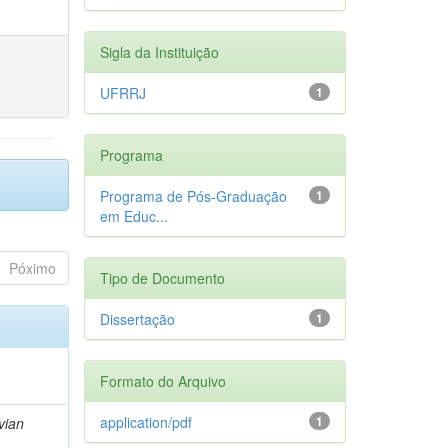
Sigla da Instituição
UFRRJ
1
Programa
Programa de Pós-Graduação
1
em Educ...
Póximo
Tipo de Documento
Dissertação
1
Formato do Arquivo
application/pdf
1
vian