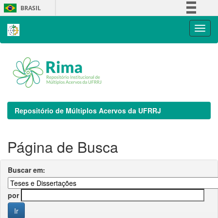
Skip
BRASIL
navigation
Simplifique!
Comunica BR
Participe
Acesso à informação
Legislação
Canais
Repositório de Múltiplos Acervos da UFRRJ
Página de Busca
Buscar em:
por