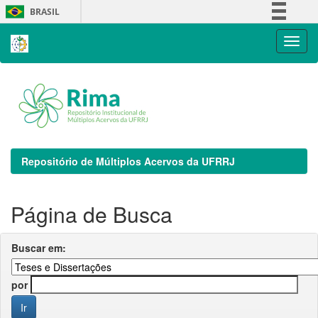
Skip
BRASIL
navigation
Simplifique!
Comunica BR
Participe
Acesso à informação
Legislação
Canais
Repositório de Múltiplos Acervos da UFRRJ
Página de Busca
Buscar em:
por