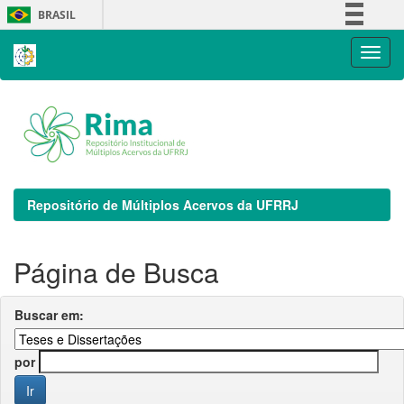
Skip
BRASIL
navigation
Simplifique!
Comunica BR
Participe
Acesso à informação
Legislação
Canais
Repositório de Múltiplos Acervos da UFRRJ
Página de Busca
Buscar em:
por