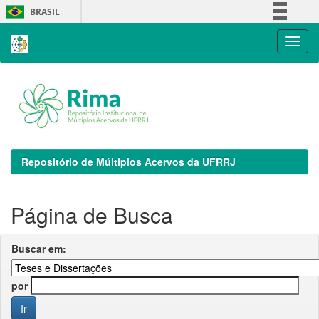
Skip
BRASIL
navigation
Simplifique!
Comunica BR
Participe
Acesso à informação
Legislação
Canais
Repositório de Múltiplos Acervos da UFRRJ
Página de Busca
Buscar em:
por