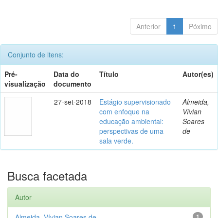
Anterior
1
Póximo
Conjunto de itens:
Pré-
Data do
Título
Autor(es)
visualização
documento
27-set-2018
Estágio supervisionado
Almeida,
com enfoque na
Vívian
educação ambiental:
Soares
perspectivas de uma
de
sala verde.
Busca facetada
Autor
Almeida, Vívian Soares de
1