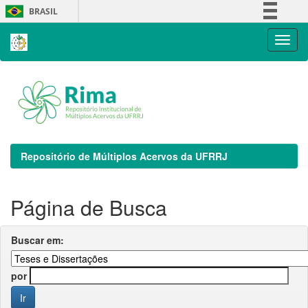
Skip
BRASIL
navigation
Simplifique!
Comunica BR
Participe
Acesso à informação
Legislação
Canais
Repositório de Múltiplos Acervos da UFRRJ
Página de Busca
Buscar em:
por