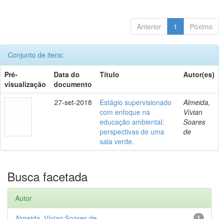
Anterior
1
Póximo
Conjunto de itens:
Pré-
Data do
Título
Autor(es)
visualização
documento
27-set-2018
Estágio supervisionado
Almeida,
com enfoque na
Vívian
educação ambiental:
Soares
perspectivas de uma
de
sala verde.
Busca facetada
Autor
Almeida, Vívian Soares de
1