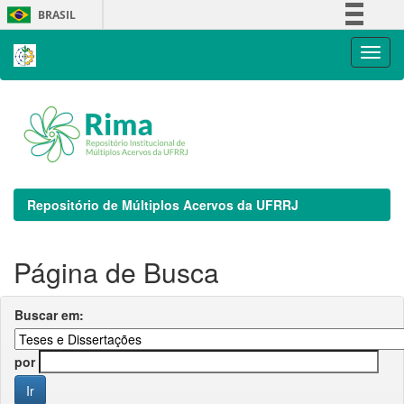
Skip
BRASIL
navigation
Simplifique!
Comunica BR
Participe
Acesso à informação
Legislação
Canais
Repositório de Múltiplos Acervos da UFRRJ
Página de Busca
Buscar em:
por