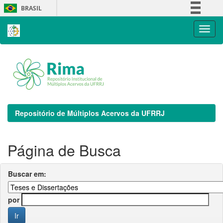
Skip
BRASIL
navigation
Simplifique!
Comunica BR
Participe
Acesso à informação
Legislação
Canais
Repositório de Múltiplos Acervos da UFRRJ
Página de Busca
Buscar em:
por