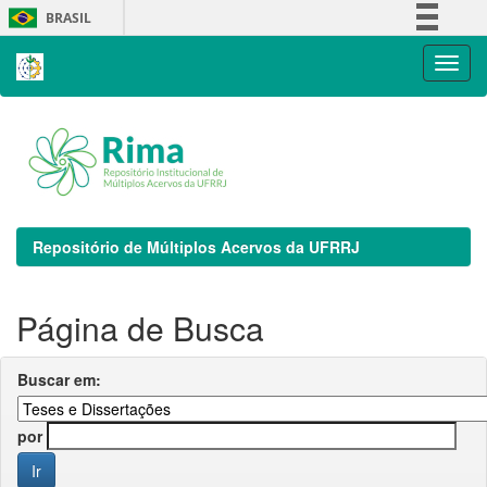
Skip
BRASIL
navigation
Simplifique!
Comunica BR
Participe
Acesso à informação
Legislação
Canais
Repositório de Múltiplos Acervos da UFRRJ
Página de Busca
Buscar em:
por