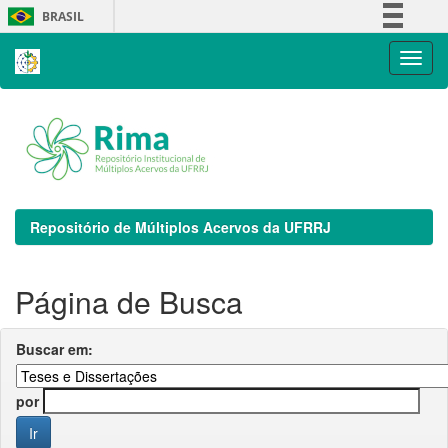
Skip
BRASIL
navigation
Simplifique!
Comunica BR
Participe
Acesso à informação
Legislação
Canais
Repositório de Múltiplos Acervos da UFRRJ
Página de Busca
Buscar em:
por