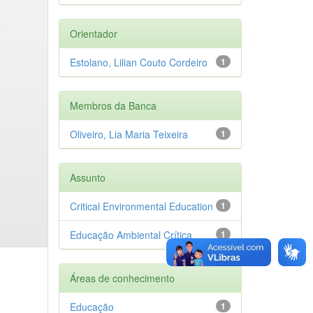
Orientador
Estolano, Lilian Couto Cordeiro
1
Membros da Banca
Oliveiro, Lia Maria Teixeira
1
Assunto
Critical Environmental Education
1
Educação Ambiental Crítica
1
Áreas de conhecimento
Educação
1