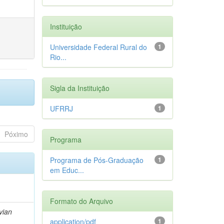
Instituição
Universidade Federal Rural do
1
Rio...
Sigla da Instituição
UFRRJ
1
Póximo
Programa
Programa de Pós-Graduação
1
em Educ...
Formato do Arquivo
vian
application/pdf
1