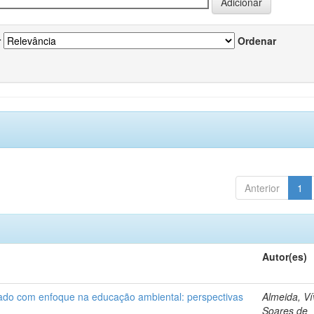
r
Ordenar
Anterior
1
Autor(es)
nado com enfoque na educação ambiental: perspectivas
Almeida, Ví
Soares de