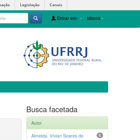
mação
Legislação
Canais
Entrar em:
Idioma
Busca facetada
Autor
Almeida, Vívian Soares de
1