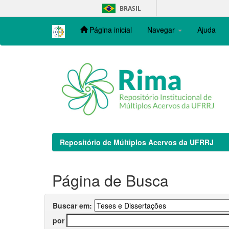
Skip
BRASIL
navigation
Página inicial
Navegar
Ajuda
Repositório de Múltiplos Acervos da UFRRJ
Página de Busca
Buscar em:
por