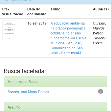
Pré-
Data do
Título
Autor(es)
visualização
documento
16-set-2019
A educação ambiental
Cursino,
na prática pedagógica
Marcus
cotidiana no ensino
Wilson
fundamental da Escola
Tardelly
Municipal São José,
Lopes
Comunidade de São
José - Parintins/AM
Busca facetada
Membros da Banca
Soares, Ana Maria Dantas
1
Assunto