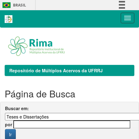
Skip
BRASIL
navigation
Simplifique!
Comunica BR
Participe
Acesso à informação
Legislação
Canais
Repositório de Múltiplos Acervos da UFRRJ
Página de Busca
Buscar em:
por