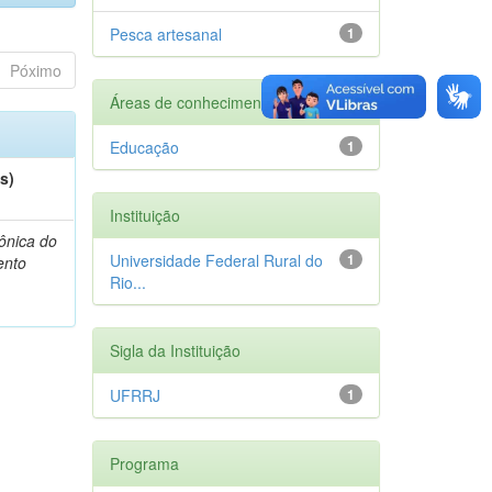
Pesca artesanal
1
Póximo
Áreas de conhecimento
Educação
1
s)
Instituição
Mônica do
Universidade Federal Rural do
1
ento
Rio...
Sigla da Instituição
UFRRJ
1
Programa