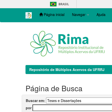
Skip
BRASIL
navigation
Página inicial
Navegar
Ajuda
Repositório de Múltiplos Acervos da UFRRJ
Página de Busca
Buscar em:
por