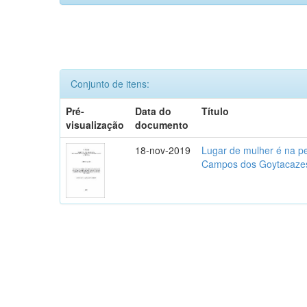
Conjunto de itens:
Pré-
Data do
Título
visualização
documento
18-nov-2019
Lugar de mulher é na p
Campos dos Goytacazes,