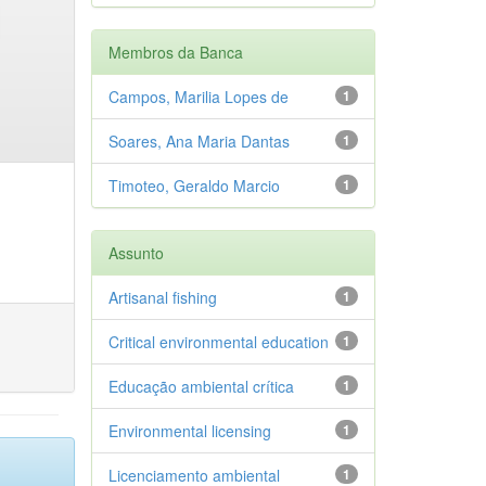
Membros da Banca
Campos, Marilia Lopes de
1
Soares, Ana Maria Dantas
1
Timoteo, Geraldo Marcio
1
Assunto
Artisanal fishing
1
Critical environmental education
1
Educação ambiental crítica
1
Environmental licensing
1
Licenciamento ambiental
1