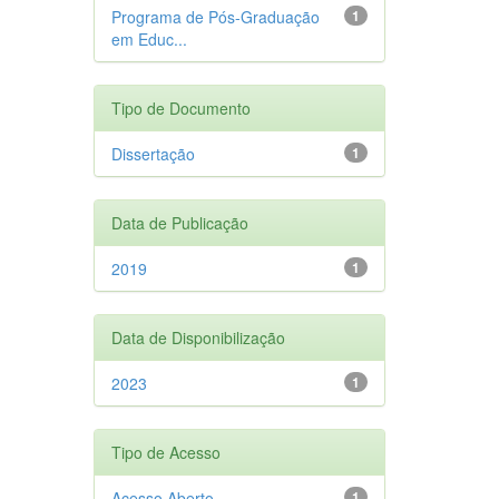
Programa de Pós-Graduação
1
em Educ...
Tipo de Documento
Dissertação
1
Data de Publicação
2019
1
Data de Disponibilização
2023
1
Tipo de Acesso
Acesso Aberto
1