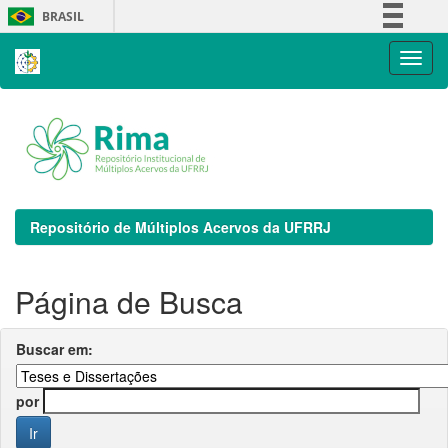
Skip
BRASIL
navigation
Simplifique!
Comunica BR
Participe
Acesso à informação
Legislação
Canais
Repositório de Múltiplos Acervos da UFRRJ
Página de Busca
Buscar em:
por