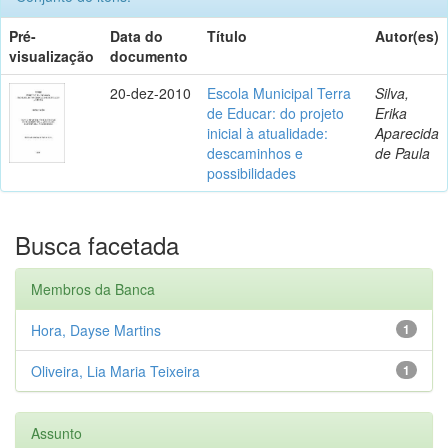
Pré-
Data do
Título
Autor(es)
visualização
documento
20-dez-2010
Escola Municipal Terra
Silva,
de Educar: do projeto
Erika
inicial à atualidade:
Aparecida
descaminhos e
de Paula
possibilidades
Busca facetada
Membros da Banca
Hora, Dayse Martins
1
Oliveira, Lia Maria Teixeira
1
Assunto