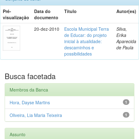
Pré-
Data do
Título
Autor(es)
visualização
documento
20-dez-2010
Escola Municipal Terra
Silva,
de Educar: do projeto
Erika
inicial à atualidade:
Aparecida
descaminhos e
de Paula
possibilidades
Busca facetada
Membros da Banca
Hora, Dayse Martins
1
Oliveira, Lia Maria Teixeira
1
Assunto