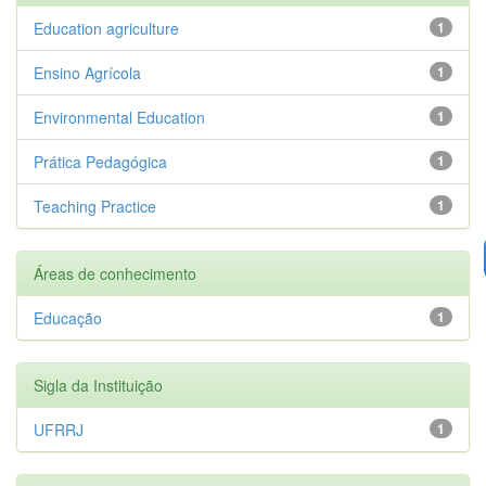
Education agriculture
1
Ensino Agrícola
1
Environmental Education
1
Prática Pedagógica
1
Teaching Practice
1
Áreas de conhecimento
Educação
1
Sigla da Instituição
UFRRJ
1