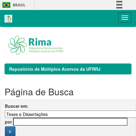
Skip
BRASIL
navigation
Simplifique!
Comunica BR
Participe
Acesso à informação
Legislação
Canais
Repositório de Múltiplos Acervos da UFRRJ
Página de Busca
Buscar em:
por