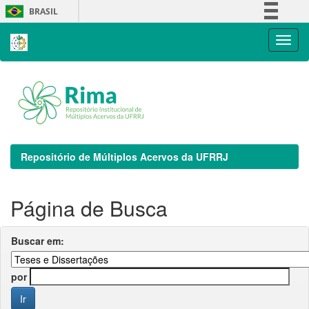
Skip
BRASIL
navigation
Simplifique!
Comunica BR
Participe
Acesso à informação
Legislação
Canais
Repositório de Múltiplos Acervos da UFRRJ
Página de Busca
Buscar em:
por