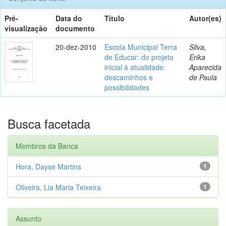
Pré-
Data do
Título
Autor(es)
visualização
documento
20-dez-2010
Escola Municipal Terra
Silva,
de Educar: do projeto
Erika
inicial à atualidade:
Aparecida
descaminhos e
de Paula
possibilidades
Busca facetada
Membros da Banca
Hora, Dayse Martins
1
Oliveira, Lia Maria Teixeira
1
Assunto