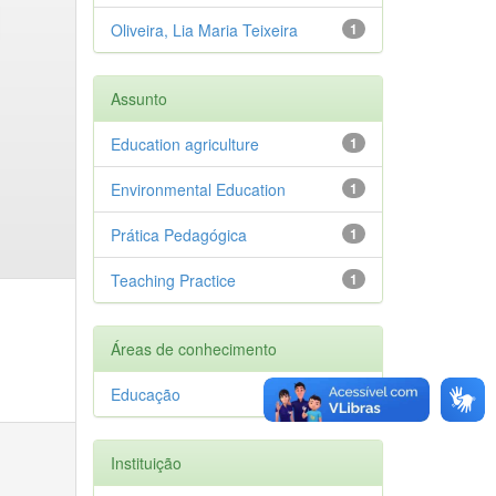
Oliveira, Lia Maria Teixeira
1
Assunto
Education agriculture
1
Environmental Education
1
Prática Pedagógica
1
Teaching Practice
1
Áreas de conhecimento
Educação
1
Instituição