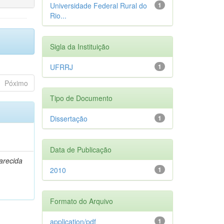
Universidade Federal Rural do
1
Rio...
Sigla da Instituição
UFRRJ
1
Póximo
Tipo de Documento
Dissertação
1
Data de Publicação
parecida
2010
1
Formato do Arquivo
application/pdf
1