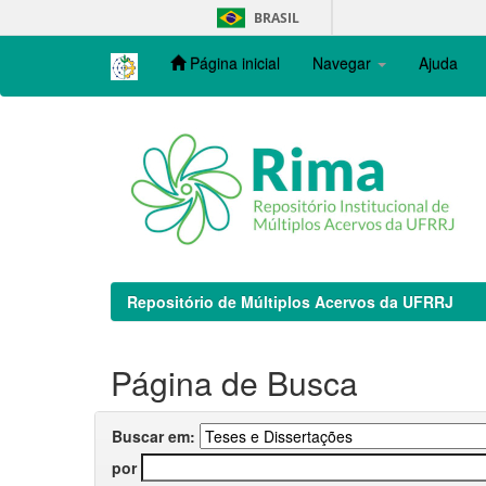
Skip
BRASIL
navigation
Página inicial
Navegar
Ajuda
Repositório de Múltiplos Acervos da UFRRJ
Página de Busca
Buscar em:
por