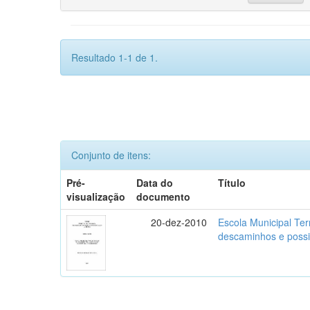
Resultado 1-1 de 1.
Conjunto de itens:
Pré-
Data do
Título
visualização
documento
20-dez-2010
Escola Municipal Terr
descaminhos e possi