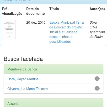
Pré-
Data do
Título
Autor(es)
visualização
documento
20-dez-2010
Escola Municipal Terra
Silva,
de Educar: do projeto
Erika
inicial à atualidade:
Aparecida
descaminhos e
de Paula
possibilidades
Busca facetada
Membros da Banca
Hora, Dayse Martins
1
Oliveira, Lia Maria Teixeira
1
Assunto