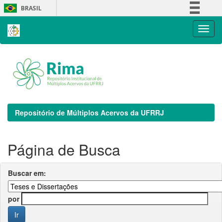
Skip
BRASIL
navigation
Simplifique!
Comunica BR
Participe
Acesso à informação
Legislação
Canais
Repositório de Múltiplos Acervos da UFRRJ
Página de Busca
Buscar em:
por