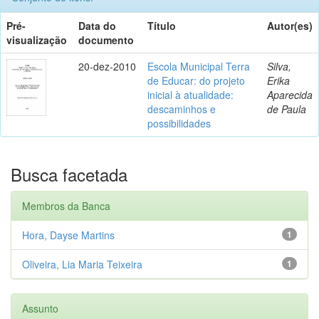
Pré-
Data do
Título
Autor(es)
visualização
documento
20-dez-2010
Escola Municipal Terra
Silva,
de Educar: do projeto
Erika
inicial à atualidade:
Aparecida
descaminhos e
de Paula
possibilidades
Busca facetada
Membros da Banca
Hora, Dayse Martins
1
Oliveira, Lia Maria Teixeira
1
Assunto