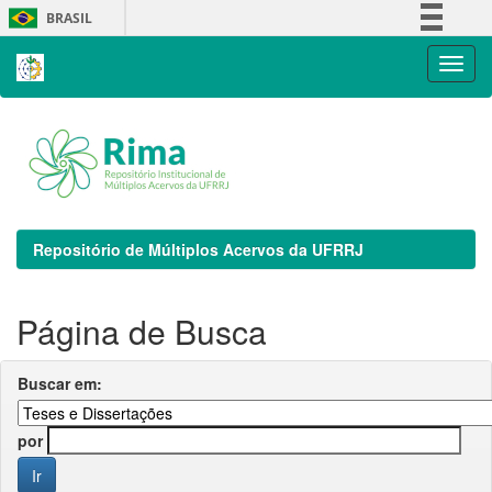
Skip
BRASIL
navigation
Simplifique!
Comunica BR
Participe
Acesso à informação
Legislação
Canais
Repositório de Múltiplos Acervos da UFRRJ
Página de Busca
Buscar em:
por