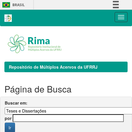
Skip
BRASIL
navigation
Simplifique!
Comunica BR
Participe
Acesso à informação
Legislação
Canais
Repositório de Múltiplos Acervos da UFRRJ
Página de Busca
Buscar em:
por