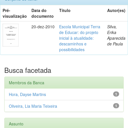
Pré-
Data do
Título
Autor(es)
visualização
documento
20-dez-2010
Escola Municipal Terra
Silva,
de Educar: do projeto
Erika
inicial à atualidade:
Aparecida
descaminhos e
de Paula
possibilidades
Busca facetada
Membros da Banca
Hora, Dayse Martins
1
Oliveira, Lia Maria Teixeira
1
Assunto