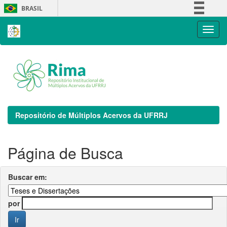
Skip
BRASIL
navigation
Simplifique!
Comunica BR
Participe
Acesso à informação
Legislação
Canais
Repositório de Múltiplos Acervos da UFRRJ
Página de Busca
Buscar em:
por