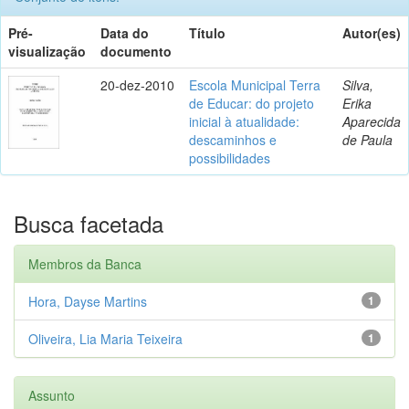
Pré-
Data do
Título
Autor(es)
visualização
documento
20-dez-2010
Escola Municipal Terra
Silva,
de Educar: do projeto
Erika
inicial à atualidade:
Aparecida
descaminhos e
de Paula
possibilidades
Busca facetada
Membros da Banca
Hora, Dayse Martins
1
Oliveira, Lia Maria Teixeira
1
Assunto