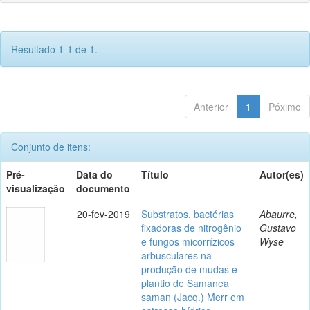
Resultado 1-1 de 1.
Anterior
1
Póximo
Conjunto de itens:
Pré-
Data do
Título
Autor(es)
visualização
documento
20-fev-2019
Substratos, bactérias
Abaurre,
fixadoras de nitrogênio
Gustavo
e fungos micorrízicos
Wyse
arbusculares na
produção de mudas e
plantio de Samanea
saman (Jacq.) Merr em