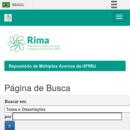
Skip
BRASIL
navigation
Simplifique!
Comunica BR
Participe
Acesso à informação
Legislação
Canais
Repositório de Múltiplos Acervos da UFRRJ
Página de Busca
Buscar em:
por