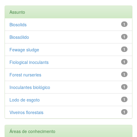
Assunto
Biosolids
1
Biossólido
1
Fewage sludge
1
Fiological inoculants
1
Forest nurseries
1
Inoculantes biológico
1
Lodo de esgoto
1
Viveiros florestais
1
Áreas de conhecimento