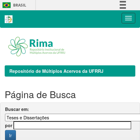
Skip
BRASIL
navigation
Simplifique!
Comunica BR
Participe
Acesso à informação
Legislação
Canais
Repositório de Múltiplos Acervos da UFRRJ
Página de Busca
Buscar em:
por