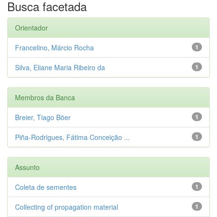
Busca facetada
Orientador
Francelino, Márcio Rocha
1
Silva, Eliane Maria Ribeiro da
1
Membros da Banca
Breier, Tiago Böer
1
Piña-Rodrigues, Fátima Conceição ...
1
Assunto
Coleta de sementes
1
Collecting of propagation material
1