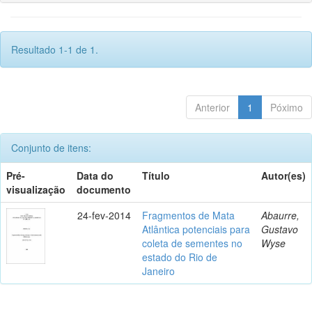
Resultado 1-1 de 1.
Anterior
1
Póximo
Conjunto de itens:
Pré-
Data do
Título
Autor(es)
visualização
documento
24-fev-2014
Fragmentos de Mata
Abaurre,
Atlântica potenciais para
Gustavo
coleta de sementes no
Wyse
estado do Rio de
Janeiro