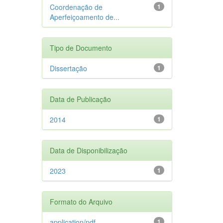
Coordenação de
1
Aperfeiçoamento de...
Tipo de Documento
Dissertação
1
Data de Publicação
2014
1
Data de Disponibilização
2023
1
Formato do Arquivo
application/pdf
1