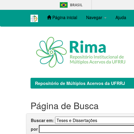
Skip
BRASIL
navigation
Página inicial
Navegar
Ajuda
Repositório de Múltiplos Acervos da UFRRJ
Página de Busca
Buscar em:
por