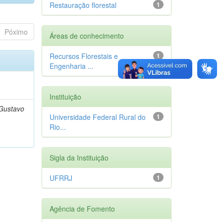
Restauração florestal
1
Póximo
Áreas de conhecimento
Recursos Florestais e
1
Engenharia ...
)
Instituição
 Gustavo
Universidade Federal Rural do
1
Rio...
Sigla da Instituição
UFRRJ
1
Agência de Fomento