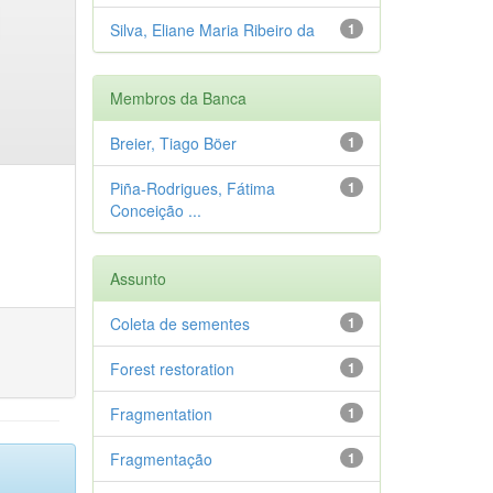
Silva, Eliane Maria Ribeiro da
1
Membros da Banca
Breier, Tiago Böer
1
Piña-Rodrigues, Fátima
1
Conceição ...
Assunto
Coleta de sementes
1
Forest restoration
1
Fragmentation
1
Fragmentação
1