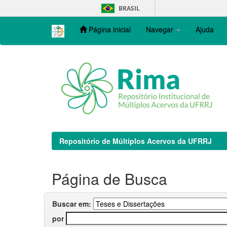
Skip
BRASIL
navigation
Página inicial
Navegar
Ajuda
Repositório de Múltiplos Acervos da UFRRJ
Página de Busca
Buscar em:
por