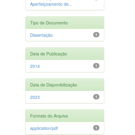
Aperfeiçoamento de...
Tipo de Documento
Dissertação
1
Data de Publicação
2014
1
Data de Disponibilização
2023
1
Formato do Arquivo
application/pdf
1