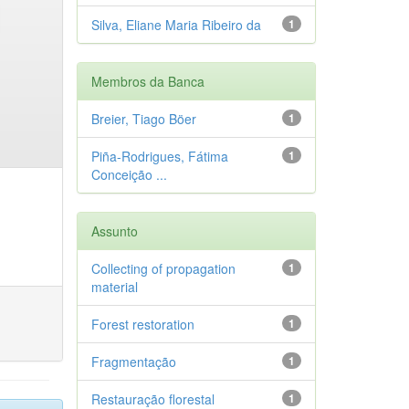
Silva, Eliane Maria Ribeiro da
1
Membros da Banca
Breier, Tiago Böer
1
Piña-Rodrigues, Fátima
1
Conceição ...
Assunto
Collecting of propagation
1
material
Forest restoration
1
Fragmentação
1
Restauração florestal
1