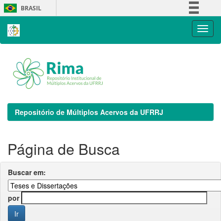
Skip
BRASIL
navigation
Simplifique!
Comunica BR
Participe
Acesso à informação
Legislação
Canais
Repositório de Múltiplos Acervos da UFRRJ
Página de Busca
Buscar em:
por