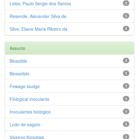
Leles, Paulo Sergio dos Santos
1
Resende, Alexander Silva de
1
Silva, Eliane Maria Ribeiro da
1
Assunto
Biosolids
1
Biossólido
1
Fewage sludge
1
Fiological inoculants
1
Inoculantes biológico
1
Lodo de esgoto
1
Viveiros florestais
1