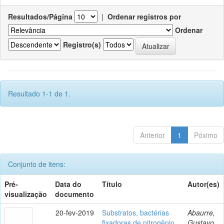
Resultados/Página
|
Ordenar registros por
Ordenar
Registro(s)
Resultado 1-1 de 1.
Anterior
1
Póximo
Conjunto de itens:
Pré-
Data do
Título
Autor(es)
visualização
documento
20-fev-2019
Substratos, bactérias
Abaurre,
fixadoras de nitrogênio
Gustavo