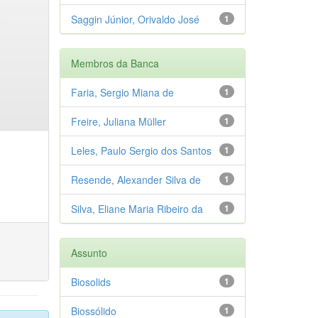
Saggin Júnior, Orivaldo José
1
Membros da Banca
Faria, Sergio Miana de
1
Freire, Juliana Müller
1
Leles, Paulo Sergio dos Santos
1
Resende, Alexander Silva de
1
Silva, Eliane Maria Ribeiro da
1
Assunto
Biosolids
1
Biossólido
1