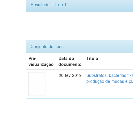
Resultado 1-1 de 1.
Conjunto de itens:
Pré-
Data do
Título
visualização
documento
20-fev-2019
Substratos, bactérias fi
produção de mudas e pl