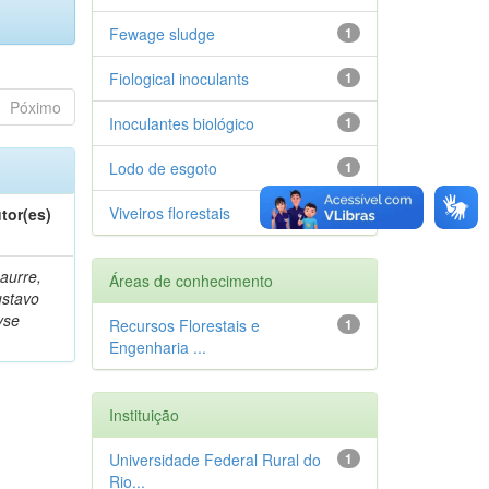
Fewage sludge
1
Fiological inoculants
1
Póximo
Inoculantes biológico
1
Lodo de esgoto
1
Viveiros florestais
1
tor(es)
aurre,
Áreas de conhecimento
stavo
yse
Recursos Florestais e
1
Engenharia ...
Instituição
Universidade Federal Rural do
1
Rio...