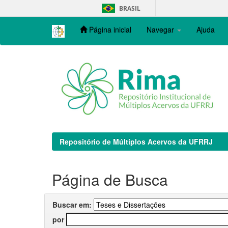
Skip
BRASIL
navigation
Página inicial
Navegar
Ajuda
Repositório de Múltiplos Acervos da UFRRJ
Página de Busca
Buscar em:
por