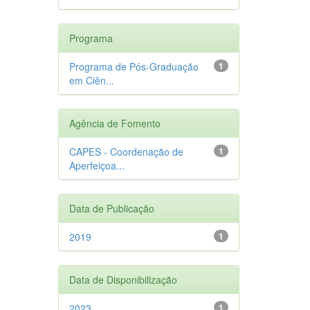
Programa
Programa de Pós-Graduação
1
em Ciên...
Agência de Fomento
CAPES - Coordenação de
1
Aperfeiçoa...
Data de Publicação
2019
1
Data de Disponibilização
2023
1