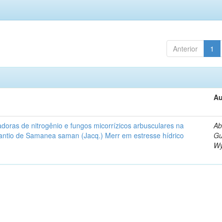
Anterior
1
Au
xadoras de nitrogênio e fungos micorrízicos arbusculares na
Ab
antio de Samanea saman (Jacq.) Merr em estresse hídrico
Gu
W