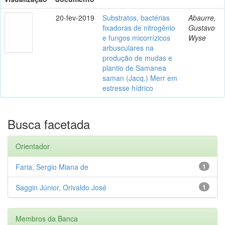
20-fev-2019
Substratos, bactérias
Abaurre,
fixadoras de nitrogênio
Gustavo
e fungos micorrízicos
Wyse
arbusculares na
produção de mudas e
plantio de Samanea
saman (Jacq.) Merr em
estresse hídrico
Busca facetada
Orientador
Faria, Sergio Miana de
1
Saggin Júnior, Orivaldo José
1
Membros da Banca