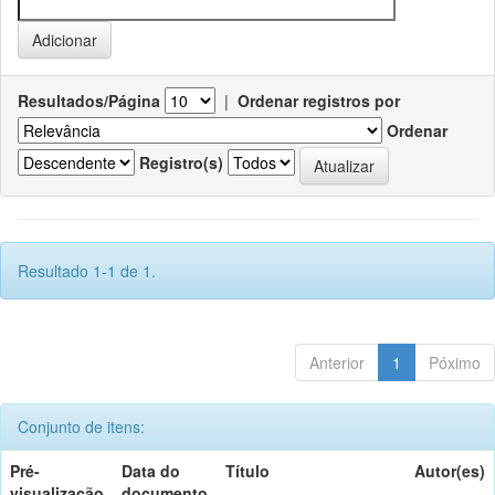
Resultados/Página
|
Ordenar registros por
Ordenar
Registro(s)
Resultado 1-1 de 1.
Anterior
1
Póximo
Conjunto de itens:
Pré-
Data do
Título
Autor(es)
visualização
documento