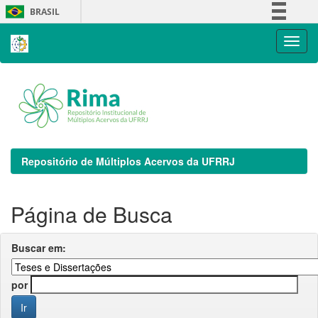
Skip
BRASIL
navigation
Simplifique!
Comunica BR
Participe
Acesso à informação
Legislação
Canais
Repositório de Múltiplos Acervos da UFRRJ
Página de Busca
Buscar em:
por