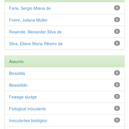
Faria, Sergio Miana de
1
Freire, Juliana Müller
1
Resende, Alexander Silva de
1
Silva, Eliane Maria Ribeiro da
1
Assunto
Biosolids
1
Biossólido
1
Fewage sludge
1
Fiological inoculants
1
Inoculantes biológico
1