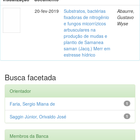
20-fev-2019
Substratos, bactérias
Abaurre,
fixadoras de nitrogênio
Gustavo
e fungos micorrízicos
Wyse
arbusculares na
produção de mudas e
plantio de Samanea
saman (Jacq.) Merr em
estresse hídrico
Busca facetada
Orientador
Faria, Sergio Miana de
1
Saggin Júnior, Orivaldo José
1
Membros da Banca