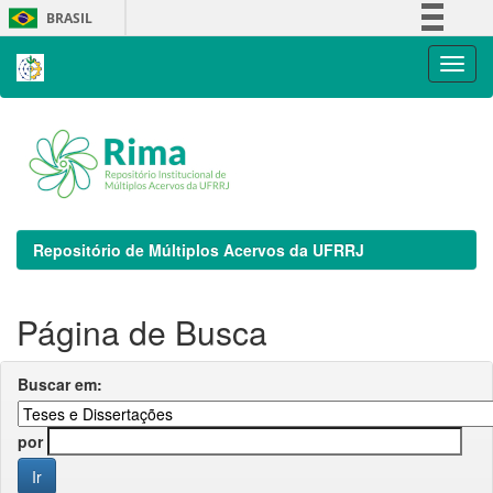
Skip
BRASIL
navigation
Simplifique!
Comunica BR
Participe
Acesso à informação
Legislação
Canais
Repositório de Múltiplos Acervos da UFRRJ
Página de Busca
Buscar em:
por