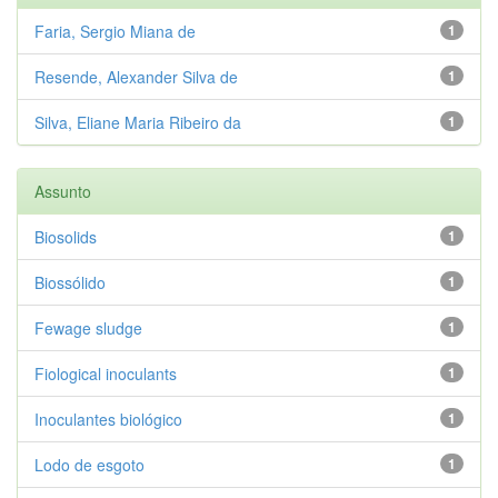
Faria, Sergio Miana de
1
Resende, Alexander Silva de
1
Silva, Eliane Maria Ribeiro da
1
Assunto
Biosolids
1
Biossólido
1
Fewage sludge
1
Fiological inoculants
1
Inoculantes biológico
1
Lodo de esgoto
1