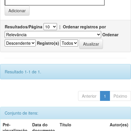
Resultados/Página
|
Ordenar registros por
Ordenar
Registro(s)
Resultado 1-1 de 1.
Anterior
1
Póximo
Conjunto de itens:
Pré-
Data do
Título
Autor(es)
visualização
documento