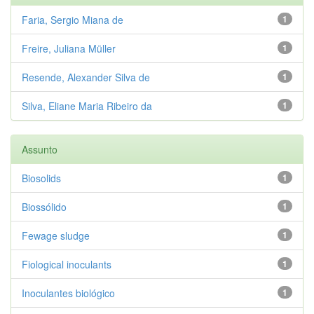
Faria, Sergio Miana de
1
Freire, Juliana Müller
1
Resende, Alexander Silva de
1
Silva, Eliane Maria Ribeiro da
1
Assunto
Biosolids
1
Biossólido
1
Fewage sludge
1
Fiological inoculants
1
Inoculantes biológico
1