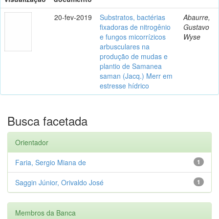
20-fev-2019
Substratos, bactérias
Abaurre,
fixadoras de nitrogênio
Gustavo
e fungos micorrízicos
Wyse
arbusculares na
produção de mudas e
plantio de Samanea
saman (Jacq.) Merr em
estresse hídrico
Busca facetada
Orientador
Faria, Sergio Miana de
1
Saggin Júnior, Orivaldo José
1
Membros da Banca