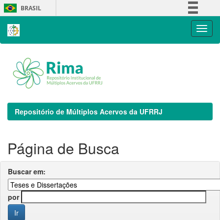
Skip
BRASIL
navigation
Simplifique!
Comunica BR
Participe
Acesso à informação
Legislação
Canais
Repositório de Múltiplos Acervos da UFRRJ
Página de Busca
Buscar em:
por