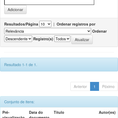
Resultados/Página
|
Ordenar registros por
Ordenar
Registro(s)
Resultado 1-1 de 1.
Anterior
1
Póximo
Conjunto de itens:
Pré-
Data do
Título
Autor(es)
visualização
documento