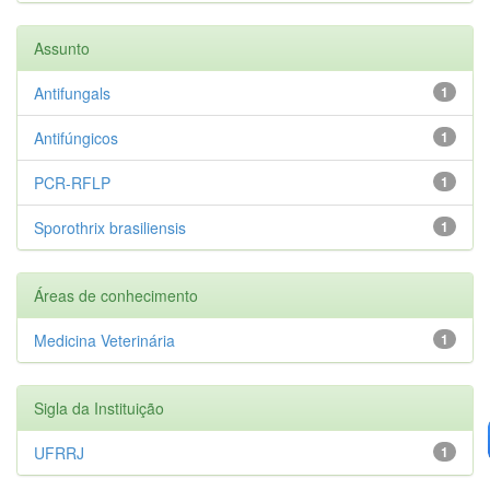
Assunto
Antifungals
1
Antifúngicos
1
PCR-RFLP
1
Sporothrix brasiliensis
1
Áreas de conhecimento
Medicina Veterinária
1
Sigla da Instituição
UFRRJ
1