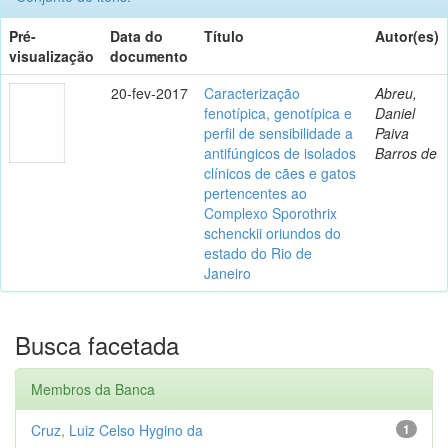
Pré-
Data do
Título
Autor(es)
visualização
documento
20-fev-2017
Caracterização
Abreu,
fenotípica, genotípica e
Daniel
perfil de sensibilidade a
Paiva
antifúngicos de isolados
Barros de
clínicos de cães e gatos
pertencentes ao
Complexo Sporothrix
schenckii oriundos do
estado do Rio de
Janeiro
Busca facetada
Membros da Banca
Cruz, Luiz Celso Hygino da
1