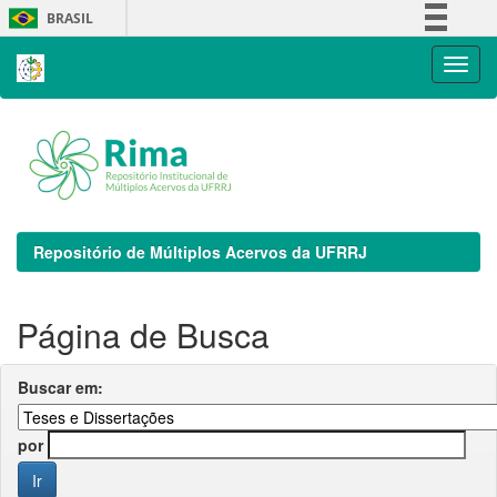
Skip
BRASIL
navigation
Simplifique!
Comunica BR
Participe
Acesso à informação
Legislação
Canais
Repositório de Múltiplos Acervos da UFRRJ
Página de Busca
Buscar em:
por