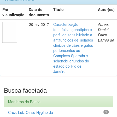
Pré-
Data do
Título
Autor(es)
visualização
documento
20-fev-2017
Caracterização
Abreu,
fenotípica, genotípica e
Daniel
perfil de sensibilidade a
Paiva
antifúngicos de isolados
Barros de
clínicos de cães e gatos
pertencentes ao
Complexo Sporothrix
schenckii oriundos do
estado do Rio de
Janeiro
Busca facetada
Membros da Banca
Cruz, Luiz Celso Hygino da
1