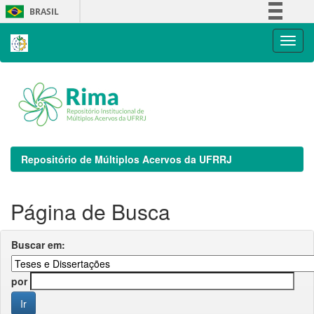
Skip
BRASIL
navigation
Simplifique!
Comunica BR
Participe
Acesso à informação
Legislação
Canais
Repositório de Múltiplos Acervos da UFRRJ
Página de Busca
Buscar em:
por