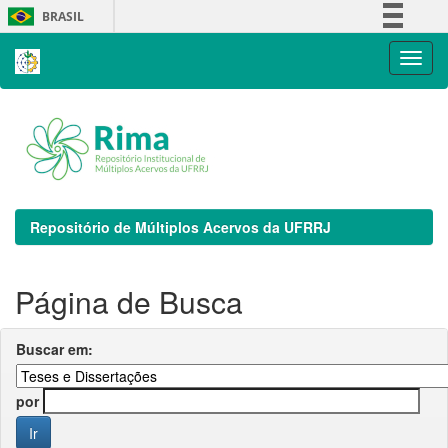
Skip
BRASIL
navigation
Simplifique!
Comunica BR
Participe
Acesso à informação
Legislação
Canais
Repositório de Múltiplos Acervos da UFRRJ
Página de Busca
Buscar em:
por