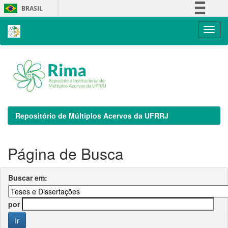
Skip
BRASIL
navigation
Simplifique!
Comunica BR
Participe
Acesso à informação
Legislação
Canais
Repositório de Múltiplos Acervos da UFRRJ
Página de Busca
Buscar em:
por