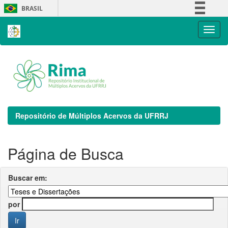
Skip
BRASIL
navigation
Simplifique!
Comunica BR
Participe
Acesso à informação
Legislação
Canais
Repositório de Múltiplos Acervos da UFRRJ
Página de Busca
Buscar em:
por