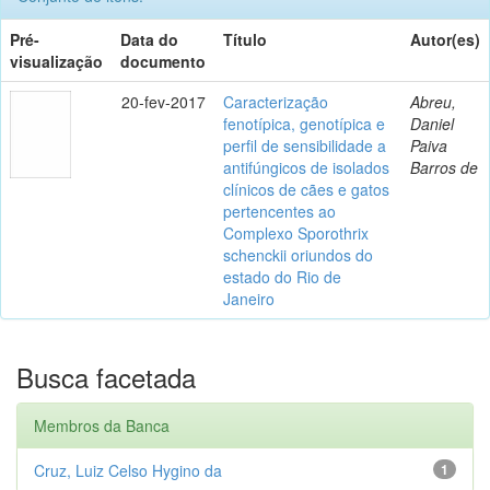
Pré-
Data do
Título
Autor(es)
visualização
documento
20-fev-2017
Caracterização
Abreu,
fenotípica, genotípica e
Daniel
perfil de sensibilidade a
Paiva
antifúngicos de isolados
Barros de
clínicos de cães e gatos
pertencentes ao
Complexo Sporothrix
schenckii oriundos do
estado do Rio de
Janeiro
Busca facetada
Membros da Banca
Cruz, Luiz Celso Hygino da
1