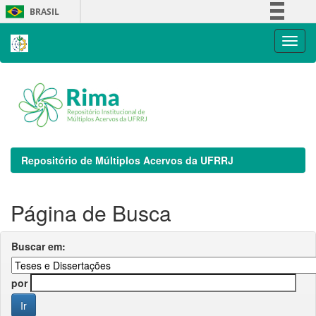
Skip
BRASIL
navigation
Simplifique!
Comunica BR
Participe
Acesso à informação
Legislação
Canais
Repositório de Múltiplos Acervos da UFRRJ
Página de Busca
Buscar em:
por