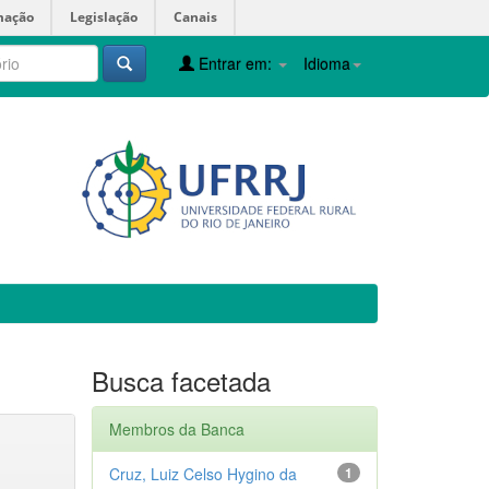
mação
Legislação
Canais
Entrar em:
Idioma
Busca facetada
Membros da Banca
Cruz, Luiz Celso Hygino da
1