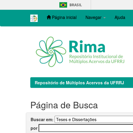
Skip
BRASIL
navigation
Página inicial
Navegar
Ajuda
Repositório de Múltiplos Acervos da UFRRJ
Página de Busca
Buscar em:
por