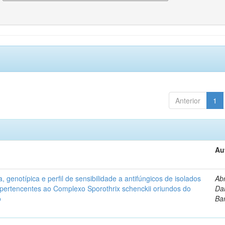
Anterior
1
Au
, genotípica e perfil de sensibilidade a antifúngicos de isolados
Ab
s pertencentes ao Complexo Sporothrix schenckii oriundos do
Dan
o
Ba