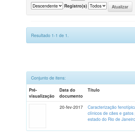
Registro(s)
Resultado 1-1 de 1.
Conjunto de itens:
Pré-
Data do
Título
visualização
documento
20-fev-2017
Caracterização fenotípica
clínicos de cães e gato
estado do Rio de Janeir