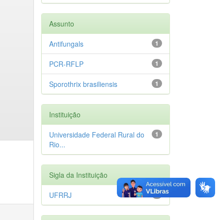
Assunto
Antifungals
1
PCR-RFLP
1
Sporothrix brasiliensis
1
Instituição
Universidade Federal Rural do
1
Rio...
Sigla da Instituição
UFRRJ
1