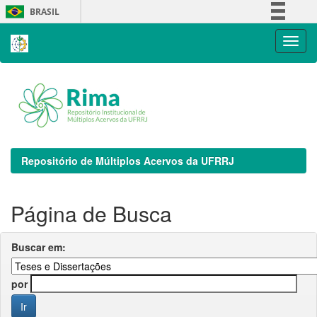
Skip
BRASIL
navigation
Simplifique!
Comunica BR
Participe
Acesso à informação
Legislação
Canais
Repositório de Múltiplos Acervos da UFRRJ
Página de Busca
Buscar em:
por