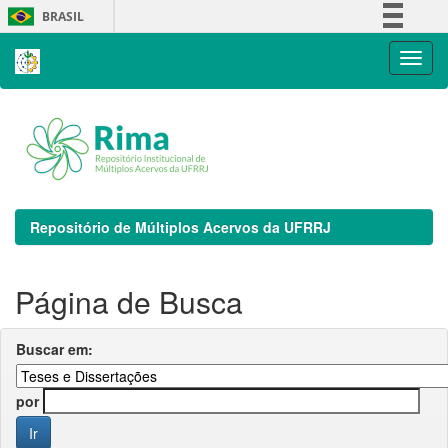
Skip
BRASIL
navigation
Simplifique!
Comunica BR
Participe
Acesso à informação
Legislação
Canais
Repositório de Múltiplos Acervos da UFRRJ
Página de Busca
Buscar em:
por