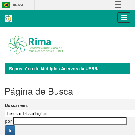
Skip
BRASIL
navigation
Simplifique!
Comunica BR
Participe
Acesso à informação
Legislação
Canais
Repositório de Múltiplos Acervos da UFRRJ
Página de Busca
Buscar em:
por